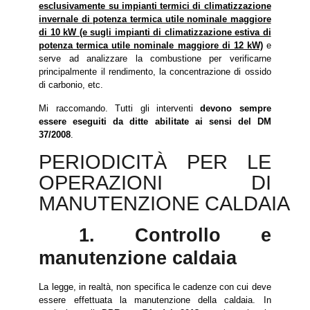
esclusivamente su impianti termici di climatizzazione
invernale di potenza termica utile nominale maggiore
di 10 kW (e sugli impianti di climatizzazione estiva di
potenza termica utile nominale maggiore di 12 kW)
e
serve ad analizzare la combustione per verificarne
principalmente il rendimento, la concentrazione di ossido
di carbonio, etc.
Mi raccomando. Tutti gli interventi
devono sempre
essere eseguiti da ditte abilitate ai sensi del DM
37/2008
.
PERIODICITÀ PER LE
OPERAZIONI DI
MANUTENZIONE CALDAIA
1. Controllo e
manutenzione caldaia
La legge, in realtà, non specifica le cadenze con cui deve
essere effettuata la manutenzione della caldaia. In