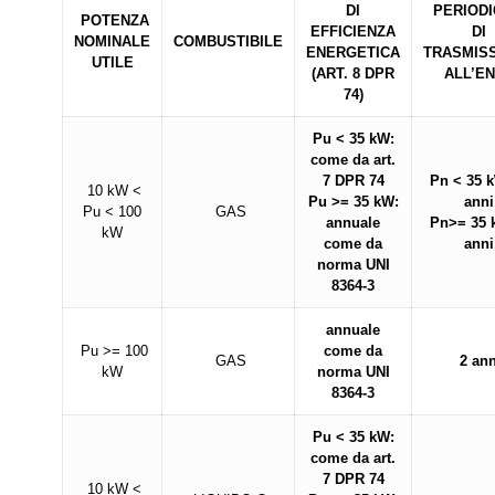
DI
PERIODI
POTENZA
EFFICIENZA
DI
NOMINALE
COMBUSTIBILE
ENERGETICA
TRASMIS
UTILE
(ART. 8 DPR
ALL’E
74)
Pu < 35 kW:
come da art.
7 DPR 74
Pn < 35 
10 kW <
Pu >= 35 kW:
anni
Pu < 100
GAS
annuale
Pn>= 35 
kW
come da
anni
norma UNI
8364-3
annuale
Pu >= 100
come da
GAS
2 ann
kW
norma UNI
8364-3
Pu < 35 kW:
come da art.
7 DPR 74
10 kW <