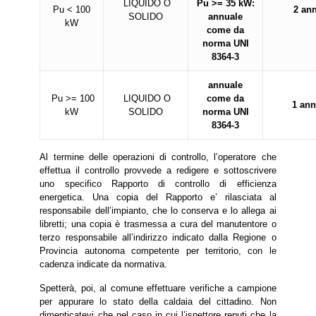
LIQUIDO O
Pu >= 35 kW:
Pu < 100
2 ann
SOLIDO
annuale
kW
come da
norma UNI
8364-3
annuale
Pu >= 100
LIQUIDO O
come da
1 an
kW
SOLIDO
norma UNI
8364-3
Al termine delle operazioni di controllo, l’operatore che
effettua il controllo provvede a redigere e sottoscrivere
uno specifico Rapporto di controllo di efficienza
energetica. Una copia del Rapporto e’ rilasciata al
responsabile dell’impianto, che lo conserva e lo allega ai
libretti; una copia è trasmessa a cura del manutentore o
terzo responsabile all’indirizzo indicato dalla Regione o
Provincia autonoma competente per territorio, con le
cadenza indicate da normativa.
Spetterà, poi, al comune effettuare verifiche a campione
per appurare lo stato della caldaia del cittadino. Non
dimenticatevi che nel caso in cui l’ispettore reputi che la