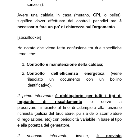
sanzioni).
Avere una caldaia in casa (metano, GPL o pellet),
significa dover effettuare dei controlli periodici ma
è
necessario fare un po’ di chiarezza sull’argomento
.
[sociallocker]
Ho notato che viene fatta confusione tra due specifiche
tematiche:
Controllo e manutenzione della caldaia;
Controllo dell’efficienza energetica
(viene
rilasciato un documento con un bollino
identificativo).
Il primo intervento
è obbligatorio per tutti i tipi di
impianto di riscaldamento
e serve a
preservare l’impianto al fine di adempiere alla funzione
richiesta (pulizia del bruciatore, pulizia dello scambiatore
di regolazione, etc) con periodicità variabile in base al tipo
e alla potenza del generatore.
Il secondo intervento
, invece,
è previsto