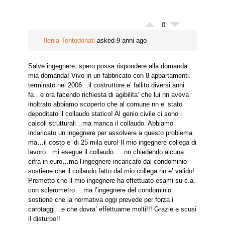
0
Ilenia Tontodonati
asked 9 anni ago
Salve ingegnere, spero possa rispondere alla domanda
mia domanda! Vivo in un fabbricato con 8 appartamenti.
terminato nel 2006…il costruttore e’ fallito diversi anni
fa…e ora facendo richiesta di agibilita’ che lui nn aveva
inoltrato abbiamo scoperto che al comune nn e’ stato
depoditato il collaudo statico! Al genio civile ci sono i
calcoli strutturali…ma manca il collaudo. Abbiamo
incaricato un ingegnere per assolvere a questo problema
ma…il costo e’ di 25 mila euro! Il mio ingegnere collega di
lavoro…mi esegue il collaudo ….nn chiedendo alcuna
cifra in euro…ma l’ingegnere incaricato dal condominio
sostiene che il collaudo fatto dal mio collega nn e’ valido!
Premetto che il mio ingegnere ha effettuato esami su c.a.
con sclerometro….ma l’ingegnere del condominio
sostiene che la normativa oggi prevede per forza i
carotaggi…e che dovra’ effettuarne molti!!! Grazie e scusi
il disturbo!!